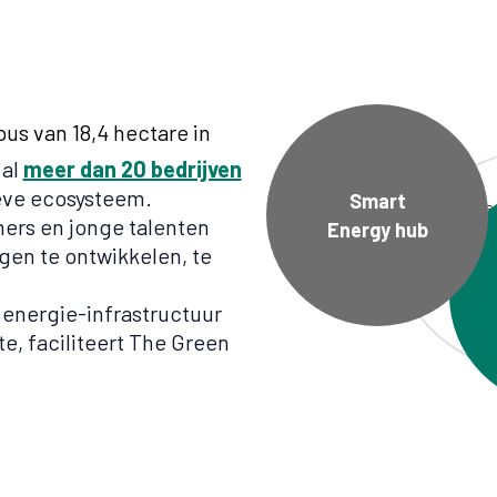
s van 18,4 hectare in
 al
meer dan 20 bedrijven
ieve ecosysteem.
Smart
Een
ers en jonge talenten
Energy hub
kant
gen te ontwikkelen, te
prod
ondern
energie-infrastructuur
pro
e, faciliteert The Green