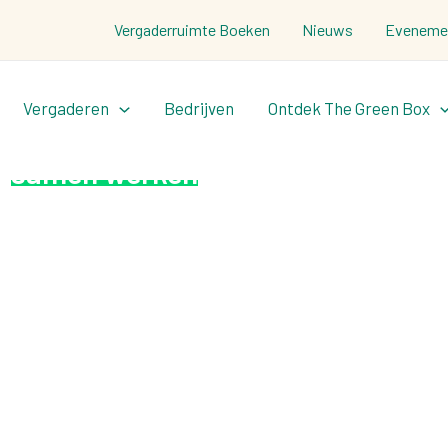
Vergaderruimte Boeken
Nieuws
Eveneme
Vergaderen
Bedrijven
Ontdek The Green Box
n
samen werken
ch Campus
e versnellen