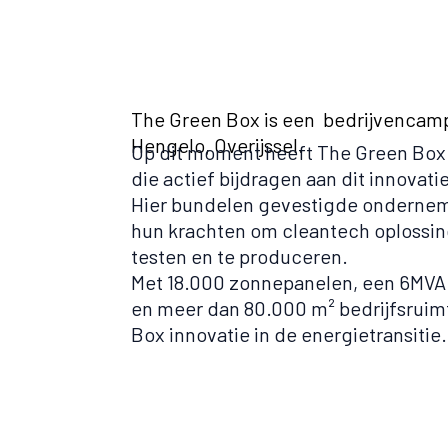
The Green Box is een bedrijvencampu
Hengelo, Overijssel.
Op dit moment heeft The Green Box
die actief bijdragen aan dit innovat
Hier bundelen gevestigde ondernem
hun krachten om cleantech oplossin
testen en te produceren.
Met 18.000 zonnepanelen, een 6MVA 
en meer dan 80.000 m² bedrijfsruimt
Box innovatie in de energietransitie.