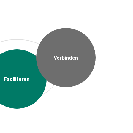
 fysieke locatie met
Verbinden
oor-, test-, opslag- en
uctiefaciliteiten waar
emerschap, innovatie &
Faciliteren
ductie samenkomen.