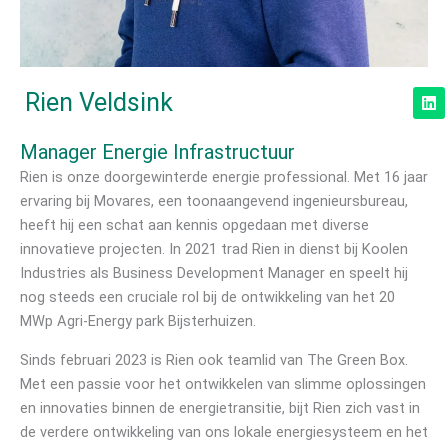
L
Rien Veldsink
i
n
k
Manager Energie Infrastructuur
e
d
Rien is onze doorgewinterde energie professional. Met 16 jaar
i
ervaring bij Movares, een toonaangevend ingenieursbureau,
n
heeft hij een schat aan kennis opgedaan met diverse
innovatieve projecten. In 2021 trad Rien in dienst bij Koolen
Industries als Business Development Manager en speelt hij
nog steeds een cruciale rol bij de ontwikkeling van het 20
MWp Agri-Energy park Bijsterhuizen.
Sinds februari 2023 is Rien ook teamlid van The Green Box.
Met een passie voor het ontwikkelen van slimme oplossingen
en innovaties binnen de energietransitie, bijt Rien zich vast in
de verdere ontwikkeling van ons lokale energiesysteem en het