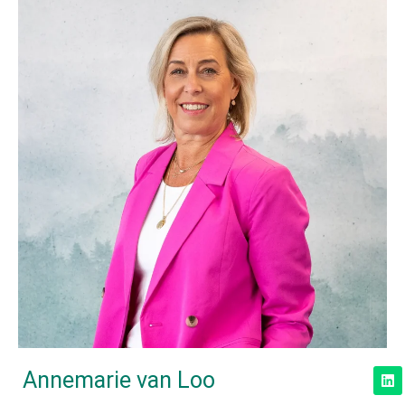
L
Annemarie van Loo
i
n