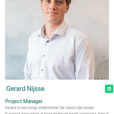
L
Gerard Nijsse
i
n
k
Project Manager
e
d
Gerard is een jonge ondernemer die vanuit zijn studie
i
Business Innovation al twee bedrijven heeft opgestart. Vanuit