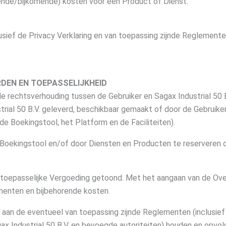
ende/bijkomende) kosten voor een Product of Dienst.
ef de Privacy Verklaring en van toepassing zijnde Reglementen (
DEN EN TOEPASSELIJKHEID
 rechtsverhouding tussen de Gebruiker en Sagax Industrial 50 B
trial 50 B.V. geleverd, beschikbaar gemaakt of door de Gebruik
 de Boekingstool, het Platform en de Faciliteiten).
 Boekingstool en/of door Diensten en Producten te reserveren o
de toepasselijke Vergoeding getoond. Met het aangaan van de O
menten en bijbehorende kosten.
jde aan de eventueel van toepassing zijnde Reglementen (inclusie
gax Industrial 50 B.V. en bevoegde autoriteiten) houden en opvo