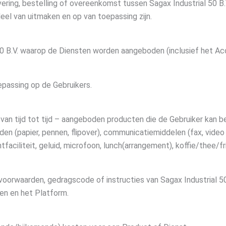
rvering, bestelling of overeenkomst tussen Sagax Industrial 50 B
el van uitmaken en op van toepassing zijn.
50 B.V. waarop de Diensten worden aangeboden (inclusief het Ac
epassing op de Gebruikers.
– van tijd tot tijd – aangeboden producten die de Gebruiker kan 
en (papier, pennen, flipover), communicatiemiddelen (fax, video
faciliteit, geluid, microfoon, lunch(arrangement), koffie/thee/fr
 voorwaarden, gedragscode of instructies van Sagax Industrial 5
en en het Platform.