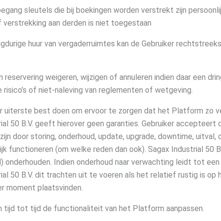
gang sleutels die bij boekingen worden verstrekt zijn persoonli
f verstrekking aan derden is niet toegestaan
ngdurige huur van vergaderruimtes kan de Gebruiker rechtstre
en reservering weigeren, wijzigen of annuleren indien daar een dr
e risico’s of niet-naleving van reglementen of wetgeving.
ar uiterste best doen om ervoor te zorgen dat het Platform zo vee
ial 50 B.V. geeft hierover geen garanties. Gebruiker accepteert
 zijn door storing, onderhoud, update, upgrade, downtime, uitval, 
lijk functioneren (om welke reden dan ook). Sagax Industrial 50 B
 onderhouden. Indien onderhoud naar verwachting leidt tot een
al 50 B.V. dit trachten uit te voeren als het relatief rustig is o
er moment plaatsvinden.
n tijd tot tijd de functionaliteit van het Platform aanpassen.