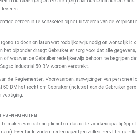
t zich in de Dienst(en) en Product(en) naar beste kunnen en ond
 leveren.
echtigd derden in te schakelen bij het uitvoeren van de verplichti
tgene te doen en laten wat redelijkerwijs nodig en wenselijk is om
n het bijzonder draagt Gebruiker er zorg voor dat alle gegevens,
n of waarvan de Gebruiker redelijkerwijs behoort te begrijpen dat
 Sagax Industrial 50 B.V. worden verstrekt.
r van de Reglementen, Voorwaarden, aanwijzingen van personeel 
l 50 B.V. het recht om Gebruiker (inclusief aan de Gebruiker ge
r vestiging.
EN EVENEMENTEN
t te maken van cateringdiensten, dan is de voorkeurspartij Appé
om). Eventuele andere cateringpartijen zullen eerst ter goedkeu