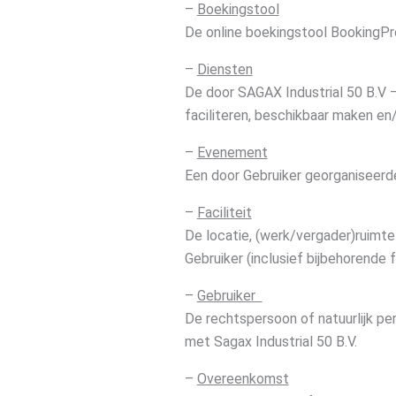
–
Boekingstool
De online boekingstool BookingPr
–
Diensten
De door SAGAX Industrial 50 B.V 
faciliteren, beschikbaar maken en
–
Evenement
Een door Gebruiker georganiseerde 
–
Faciliteit
De locatie, (werk/vergader)ruimt
Gebruiker (inclusief bijbehorende fa
–
Gebruiker
De rechtspersoon of natuurlijk pe
met Sagax Industrial 50 B.V.
–
Overeenkomst