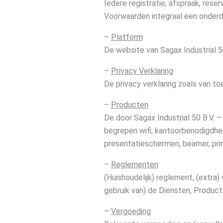
Iedere registratie, afspraak, rese
Voorwaarden integraal een onderde
–
Platform
De website van Sagax Industrial 
–
Privacy Verklaring
De privacy verklaring zoals van to
–
Producten
De door Sagax Industrial 50 B.V. 
begrepen wifi, kantoorbenodigdhed
presentatieschermen, beamer, print
–
Reglementen
(Huishoudelijk) reglement, (extra)
gebruik van) de Diensten, Product
–
Vergoeding