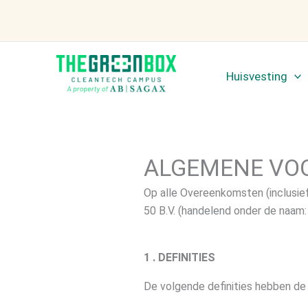
Ga
naar
de
inhoud
Huisvesting
ALGEMENE VO
Op alle Overeenkomsten (inclusief
50 B.V. (handelend onder de naam:
1 . DEFINITIES
De volgende definities hebben de