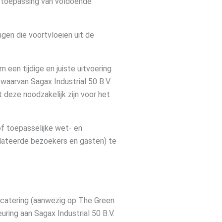
er toepassing van voldoende
ngen die voortvloeien uit de
 een tijdige en juiste uitvoering
 waarvan Sagax Industrial 50 B.V.
 deze noodzakelijk zijn voor het
of toepasselijke wet- en
relateerde bezoekers en gasten) te
l catering (aanwezig op The Green
ring aan Sagax Industrial 50 B.V.