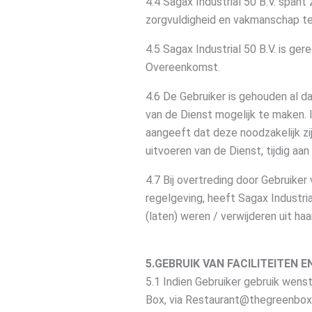
4.4 Sagax Industrial 50 B.V. span
zorgvuldigheid en vakmanschap te
4.5 Sagax Industrial 50 B.V. is ger
Overeenkomst.
4.6 De Gebruiker is gehouden al da
van de Dienst mogelijk te maken. I
aangeeft dat deze noodzakelijk zij
uitvoeren van de Dienst, tijdig aan
4.7 Bij overtreding door Gebruike
regelgeving, heeft Sagax Industria
(laten) weren / verwijderen uit haa
5.GEBRUIK VAN FACILITEITEN 
5.1 Indien Gebruiker gebruik wens
Box, via Restaurant@thegreenbox.c