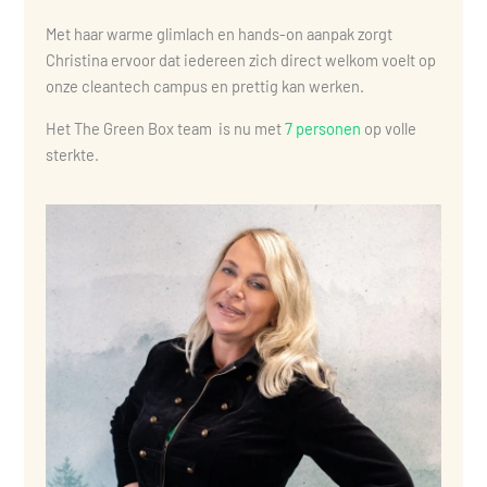
Met haar warme glimlach en hands-on aanpak zorgt
Christina ervoor dat iedereen zich direct welkom voelt op
onze cleantech campus en prettig kan werken.
Het The Green Box team is nu met
7 personen
op volle
sterkte.