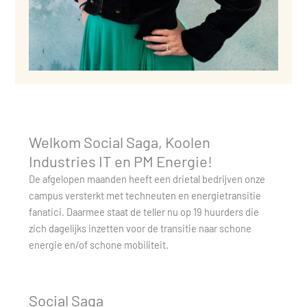
Welkom Social Saga, Koolen
Industries IT en PM Energie!
De afgelopen maanden heeft een drietal bedrijven onze
campus versterkt met techneuten en energietransitie
fanatici. Daarmee staat de teller nu op 19 huurders die
zich dagelijks inzetten voor de transitie naar schone
energie en/of schone mobiliteit.
Social Saga