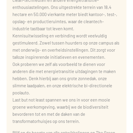
clean-techneuten en andere energietransitie-
enthousiastelingen. Ons uitgestrekte terrein van 18,4
hectare en 50.000 vierkante meter biedt kantoor-, test-,
opslag- en productieruimtes, waar de cleantech-
industrie tastbaar tot leven komt.
Kennisuitwisseling en verbinding wordt veelvuldig
gestimuleerd. Zowel tussen huurders op onze campus als
met onderwijs- en overheidsinstellingen. Dit zorgt voor
talloze inspirerende initiatieven en evenementen.
Ook proberen we zelf als voorbeeld te dienen voor
anderen die met energietransitie uitdagingen te maken
hebben. Denk hierbij aan ons grote zonnedak, onze
slimme laadpalen, en onze elektrische bi-directionele
poolauto.
Last but not least spannen we ons in voor een mooie
groene werkomgeving, waarbij we de biodiversiteit
bevorderen tot en met de daken van de
transformatorhuisjes op ons terrein.
Blijf op de hoogte van alle ontwikkelingen op The Green