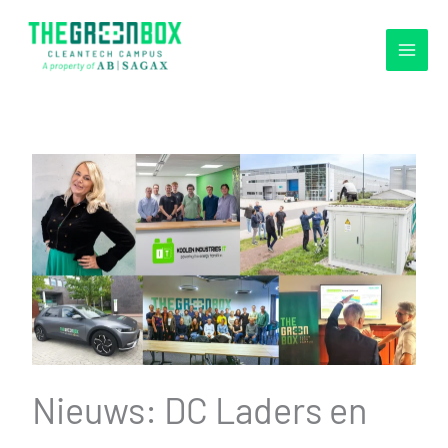
Ga
naar
de
inhoud
Nieuws: DC Laders en