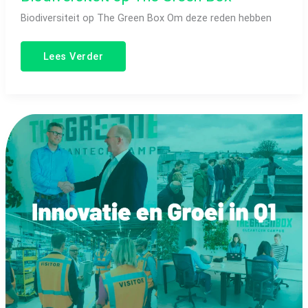
Biodiversiteit op The Green Box Om deze reden hebben
Lees Verder
Nieuws:
Nieuwe
CEO,
18.000
Zonnepanelen
en
HBE
Certificaten