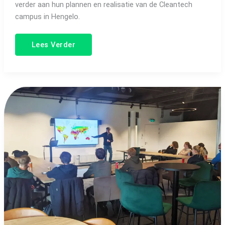
verder aan hun plannen en realisatie van de Cleantech
campus in Hengelo.
Lees Verder
Twente
Goes
Techno
X
The
Green
Box
2022