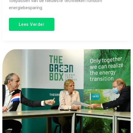
toepassen van de nieuwste technieken rondom
energiebesparing.
Lees Verder
BBC
World
Business
Report:
The
Green
Box