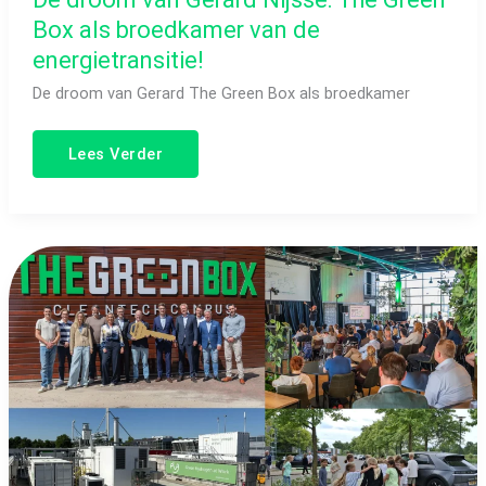
Box als broedkamer van de
energietransitie!
De droom van Gerard The Green Box als broedkamer
Lees Verder
Nieuws:
Sagax
overname,
6MW
transportcapaciteit,
Kids4Twente