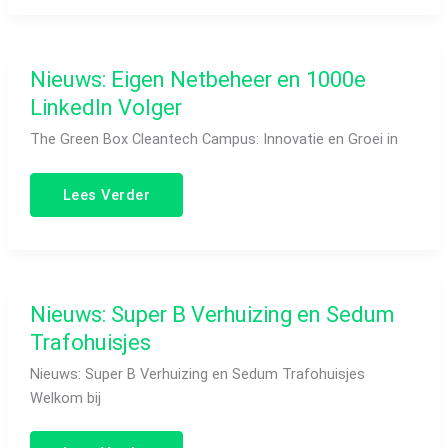
Nieuws:
Nieuws: Eigen Netbeheer en 1000e
Eigen
Netbeheer
LinkedIn Volger
en
1000e
The Green Box Cleantech Campus: Innovatie en Groei in
LinkedIn
Volger
Lees Verder
Nieuws:
Nieuws: Super B Verhuizing en Sedum
Super
B
Trafohuisjes
Verhuizing
en
Nieuws: Super B Verhuizing en Sedum Trafohuisjes
Sedum
Trafohuisjes
Welkom bij