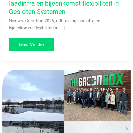
laadinfra en bijeenkomst flexibiliteit in
Gesloten Systemen
Nieuws: Creathon 2026, uitbreiding laadinfra en
bijeenkomst flexibiliteit in […]
Lees Verder
Nieuws:
Wat
doet
winters
weer
met
zonnepanelen
en
internationale
samenwerkingen