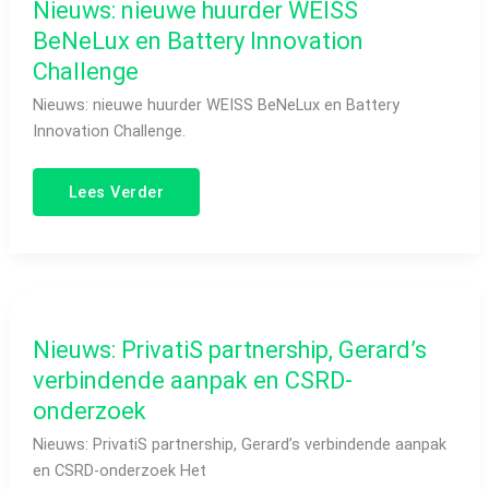
Nieuws: nieuwe huurder WEISS
BeNeLux
en
BeNeLux en Battery Innovation
Battery
Innovation
Challenge
Challenge
Nieuws: nieuwe huurder WEISS BeNeLux en Battery
Innovation Challenge.
Lees Verder
Nieuws:
PrivatiS
partnership,
Gerard’s
Nieuws: PrivatiS partnership, Gerard’s
verbindende
aanpak
verbindende aanpak en CSRD-
en
CSRD-
onderzoek
onderzoek
Nieuws: PrivatiS partnership, Gerard’s verbindende aanpak
en CSRD-onderzoek Het