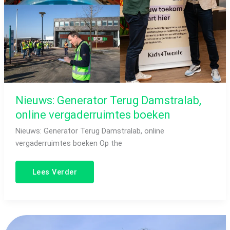
Nieuws: Generator Terug Damstralab,
online vergaderruimtes boeken
Nieuws: Generator Terug Damstralab, online
vergaderruimtes boeken Op the
Lees Verder
De
droom