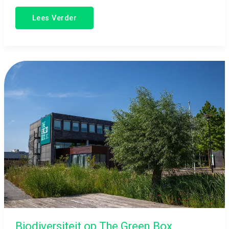
Lees Verder
Biodiversiteit
op
The
Green
Box
Biodiversiteit op The Green Box