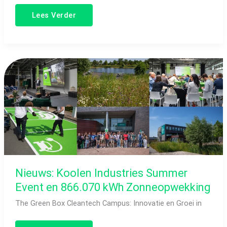
Lees Verder
Nieuws:
Koolen
Industries
Summer
Event
en
866.070
kWh
Zonneopwekking
Nieuws: Koolen Industries Summer
Event en 866.070 kWh Zonneopwekking
The Green Box Cleantech Campus: Innovatie en Groei in