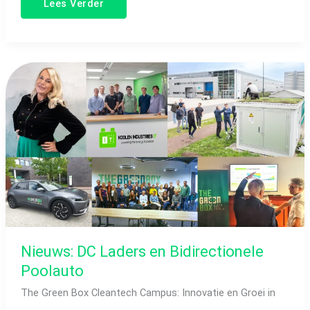
Lees Verder
Nieuws:
DC
Laders
en
Bidirectionele
Poolauto​
Nieuws: DC Laders en Bidirectionele
Poolauto​
The Green Box Cleantech Campus: Innovatie en Groei in