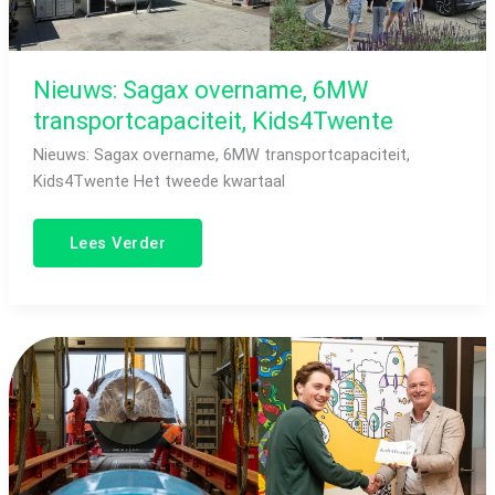
Nieuws: Sagax overname, 6MW
transportcapaciteit, Kids4Twente
Nieuws: Sagax overname, 6MW transportcapaciteit,
Kids4Twente Het tweede kwartaal
Lees Verder
Nieuws:
Generator
Terug
Damstralab,
online
vergaderruimtes
boeken