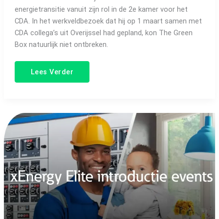
energietransitie vanuit zijn rol in de 2e kamer voor het
CDA. In het werkveldbezoek dat hij op 1 maart samen met
CDA collega’s uit Overijssel had gepland, kon The Green
Box natuurlijk niet ontbreken.
Lees Verder
Eaton
lanceert
nieuw
mcc
en
energiedistributiesysteem