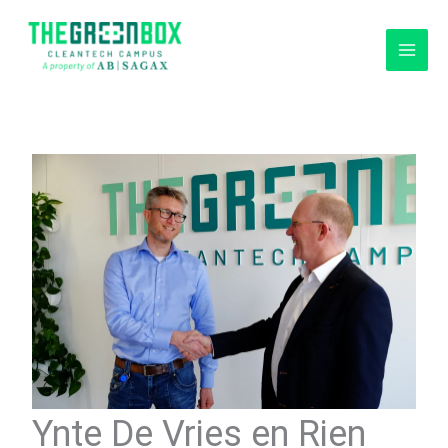
Ga
naar
de
inhoud
Ynte De Vries en Rien