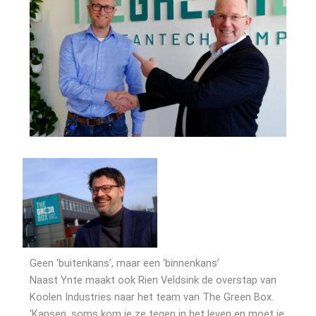
Geen ‘buitenkans’, maar een ‘binnenkans’
Naast Ynte maakt ook Rien Veldsink de overstap van
Koolen Industries naar het team van The Green Box.
‘Kansen, soms kom je ze tegen in het leven en moet je